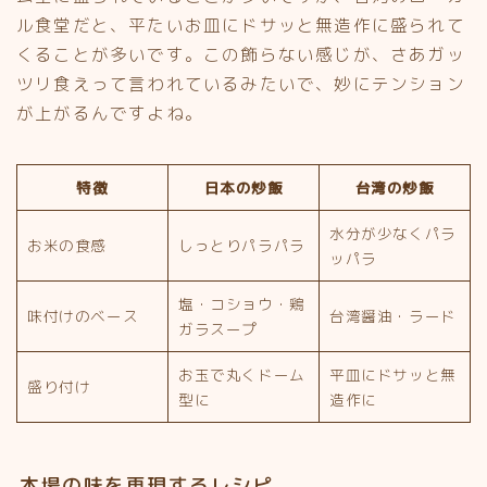
ル食堂だと、平たいお皿にドサッと無造作に盛られて
くることが多いです。この飾らない感じが、さあガッ
ツリ食えって言われているみたいで、妙にテンション
が上がるんですよね。
特徴
日本の炒飯
台湾の炒飯
水分が少なくパラ
お米の食感
しっとりパラパラ
ッパラ
塩・コショウ・鶏
味付けのベース
台湾醤油・ラード
ガラスープ
お玉で丸くドーム
平皿にドサッと無
盛り付け
型に
造作に
本場の味を再現するレシピ