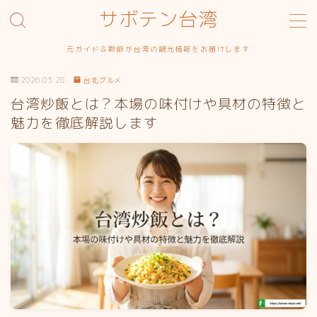
サボテン台湾
MENU
元ガイド＆教師が台湾の観光情報をお届けします
お問い合わせ
サイトマップ
2026.03.28
台北グルメ
サンプルページ
台湾炒飯とは？本場の味付けや具材の特徴と
デモプリセット記事 #1
魅力を徹底解説します
プライバシーポリシー
プライバシーポリシー
利用規約／特定商取引法に基づく表記
有料記事の決済完了ページ
特定商取引法に基づく表記
運営者情報