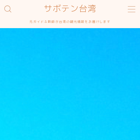
サボテン台湾
MENU
元ガイド＆教師が台湾の観光情報をお届けします
お問い合わせ
サイトマップ
サンプルページ
デモプリセット記事 #1
プライバシーポリシー
プライバシーポリシー
利用規約／特定商取引法に基づく表記
有料記事の決済完了ページ
特定商取引法に基づく表記
運営者情報