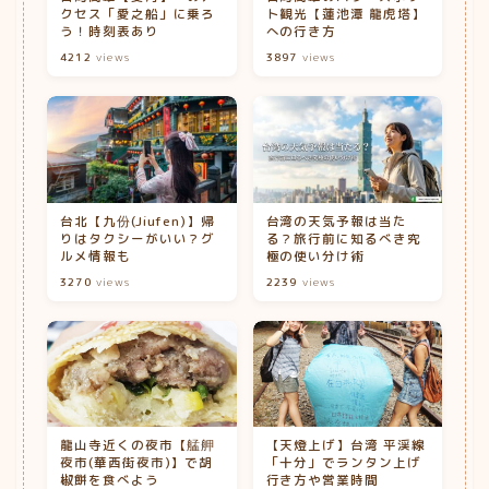
クセス「愛之船」に乗ろ
ト観光【蓮池潭 龍虎塔】
う！時刻表あり
への行き方
4212
views
3897
views
台北【九份(Jiufen)】帰
台湾の天気予報は当た
りはタクシーがいい？グ
る？旅行前に知るべき究
ルメ情報も
極の使い分け術
3270
views
2239
views
龍山寺近くの夜市【艋舺
【天燈上げ】台湾 平渓線
夜市(華西街夜市)】で胡
「十分」でランタン上げ
椒餅を食べよう
行き方や営業時間