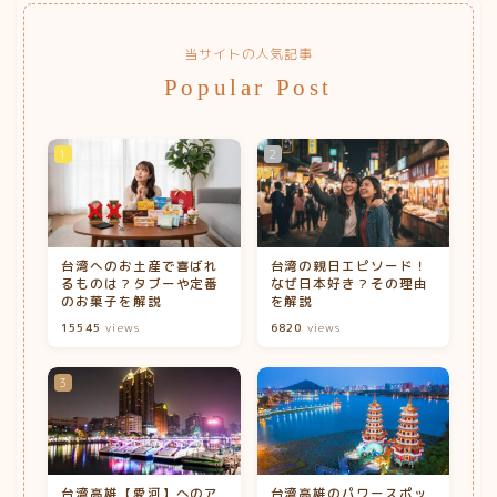
当サイトの人気記事
Popular Post
台湾へのお土産で喜ばれ
台湾の親日エピソード！
るものは？タブーや定番
なぜ日本好き？その理由
のお菓子を解説
を解説
15545
views
6820
views
台湾高雄【愛河】へのア
台湾高雄のパワースポッ