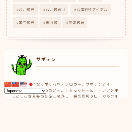
台北観光
台北観光地
台湾旅行アイテム
国内観光
未分類
高雄観光
サボテン
旅と食をこよなく愛する旅人ブロガー、サボテンです。
「乾いた心に、うるおいを。」をモットーに、アジアを中
心とした世界各地を旅しながら、観光情報やローカルグル
メ、街歩きの楽しさを発信しています。 これまでに、台
湾・ベトナム・タイ・マレーシア・インドネシア・シンガ
ポールなど、アジアの国々を長期・短期合わせて渡り歩い
てきました。 じつはわたし、元・旅行ガイド＆元・日本語
教師という少し変わった経歴の持ち主。 現地の人と話しな
がら歩いた街、教室で触れた文化の違い、ガイドブックに