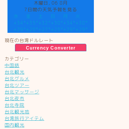
木曜日, 06 8月
7日間の天気予報を見る
水
金
土
日
月
火
+
34°
+
35°
+
32°
+
30°
+
34°
+
38°
+
29°
+
28°
+
27°
+
25°
+
29°
+
29°
現在の台湾ドルレート
Currency Converter
カテゴリー
中国語
台北観光
台北グルメ
台北ツアー
台北マッサージ
台北夜市
台北寺院
台北観光地
台湾旅行アイテム
国内観光