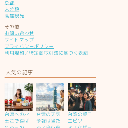
京都
未分類
高雄観光
その他
お問い合わせ
サイトマップ
プライバシーポリシー
利用規約／特定商取引法に基づく表記
人気の記事
台湾へのお
台湾の天気
台湾の親日
土産で喜ば
予報は当た
エピソー
れるもの
る？旅行前
ド！なぜ日