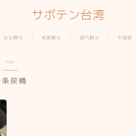
サボテン台湾
台北観光
高雄観光
国内観光
中国語
TAG
一条戻橋