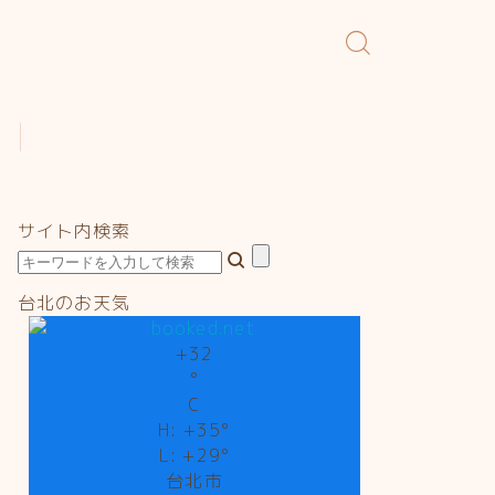
サイト内検索
台北のお天気
+
32
°
C
H:
+
35°
L:
+
29°
台北市