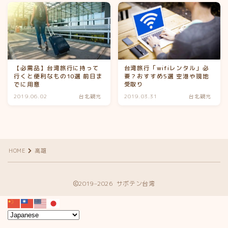
【必需品】台湾旅行に持って
台湾旅行「wifiレンタル」必
行くと便利なもの10選 前日ま
要？おすすめ5選 空港や現地
でに用意
受取り
2019.06.02
台北観光
2019.03.31
台北観光
HOME
高雄
2019–2026 サボテン台湾