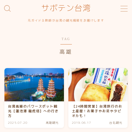
サボテン台湾
MENU
元ガイド＆教師が台湾の観光情報をお届けします
お問い合わせ
サイトマップ
TAG
サンプルページ
デモプリセット記事 #1
高雄
プライバシーポリシー
プライバシーポリシー
利用規約／特定商取引法に基づく表記
有料記事の決済完了ページ
特定商取引法に基づく表記
運営者情報
台湾高雄のパワースポット観
【24時間営業】台湾旅行のお
光【蓮池潭 龍虎塔】への行き
土産屋！お菓子やお茶やタピ
方
オカも！
2025.07.20
高雄観光
2019.06.17
台北観光